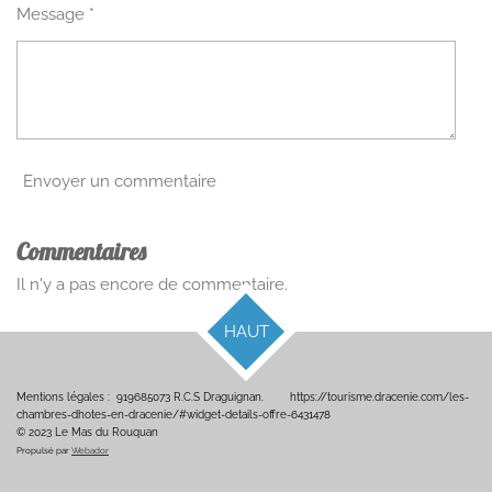
Message *
Envoyer un commentaire
Commentaires
Il n'y a pas encore de commentaire.
HAUT
Mentions légales : 919685073 R.C.S Draguignan. https://tourisme.dracenie.com/les-
chambres-dhotes-en-dracenie/#widget-details-offre-6431478
© 2023 Le Mas du Rouquan
Propulsé par
Webador