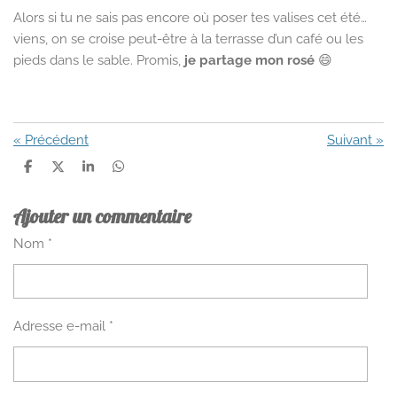
Alors si tu ne sais pas encore où poser tes valises cet été…
viens, on se croise peut-être à la terrasse d’un café ou les
pieds dans le sable. Promis,
je partage mon rosé
😄
«
Précédent
Suivant
»
P
P
P
P
a
a
a
a
r
r
r
r
Ajouter un commentaire
t
t
t
t
a
a
a
a
g
g
g
g
Nom *
e
e
e
e
r
r
r
r
Adresse e-mail *