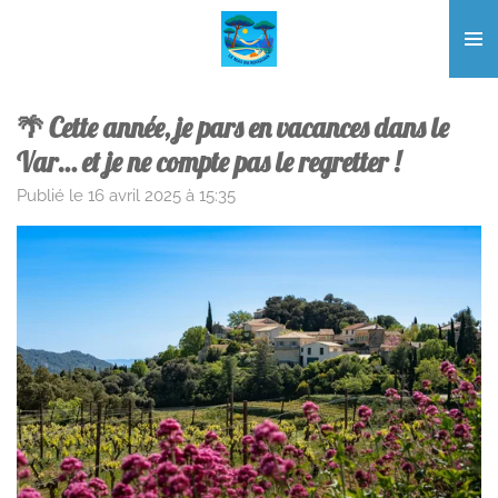
Passer
au
contenu
principal
🌴 Cette année, je pars en vacances dans le
Var… et je ne compte pas le regretter !
Publié le 16 avril 2025 à 15:35